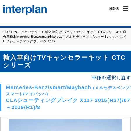
MENU
インタープランについて
TOP
>
カーアクセサリー
>
輸入車向けTVキャンセラーキット CTCシリーズ
> 適
合車種:Mercedes-Benz/smart/Maybach(メルセデスベンツ/スマート/マイバッハ)
無線製品・受託開発
CLAシューティングブレイク X117
カーアクセサリー
輸入車向けTVキャンセラーキット CTC
シリーズ
サポート
車種を選択し直す
採用情報
Mercedes-Benz/smart/Maybach
(メルセデスベンツ/
FAX/フォーム
スマート/マイバッハ)
CLAシューティングブレイク X117 2015(H27)/07
～2019(R1)/8