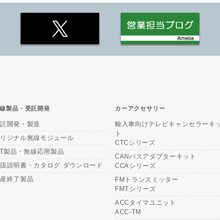
線製品・受託開発
カーアクセサリー
受託開発・製造
輸入車向けテレビキャンセラーキ
ト
オリジナル無線モジュール
CTCシリーズ
oT製品・無線応用製品
CANバスアダプターキット
扱説明書・カタログ ダウンロード
CCAシリーズ
生産終了製品
FMトランスミッター
FMTシリーズ
ACCタイマユニット
ACC-TM