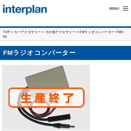
MENU
インタープランについて
TOP
>
カーアクセサリー
>
その他アクセサリー
> FMラジオコンバーター FMC-
80
無線製品・受託開発
FMラジオコンバーター
カーアクセサリー
サポート
採用情報
FAX/フォーム