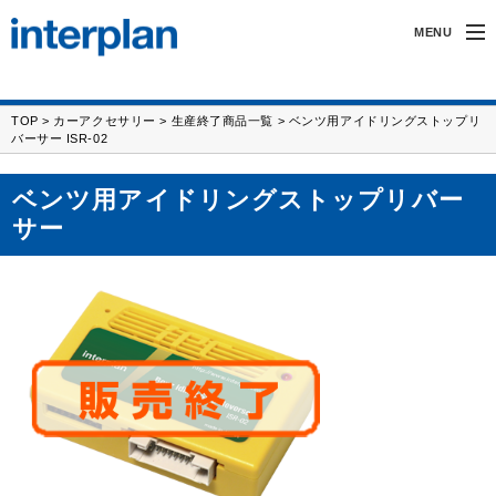
MENU
インタープランについて
TOP
>
カーアクセサリー
>
生産終了商品一覧
> ベンツ用アイドリングストップリ
バーサー ISR-02
無線製品・受託開発
ベンツ用アイドリングストップリバー
カーアクセサリー
サー
サポート
採用情報
FAX/フォーム