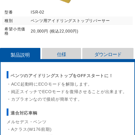
型番
ISR-02
種別
ベンツ用アイドリングストップリバーサー
希望小売価
20,000円 (税込22,000円)
格
仕様
ダウンロード
製品説明
ベンツのアイドリングストップをOFFスタートに！
・ACC起動時にECOモードを解除します。
・純正スイッチでECOモードを復帰させることが出来ます。
・カプラオンなので接続が簡単です。
適合対応車輌
メルセデス・ベンツ
・Aクラス(W176前期)