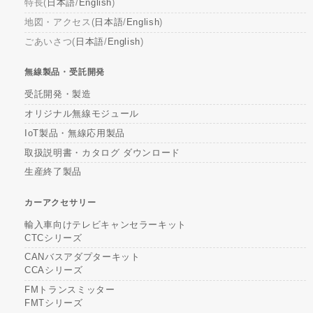
特長(
日本語
/
English
)
地図・アクセス(
日本語
/
English
)
ごあいさつ(
日本語
/
English
)
無線製品・受託開発
受託開発・製造
オリジナル無線モジュール
IoT製品・無線応用製品
取扱説明書・カタログ ダウンロード
生産終了製品
カーアクセサリー
輸入車向けテレビキャンセラーキット
CTCシリーズ
CANバスアダプターキット
CCAシリーズ
FMトランスミッター
FMTシリーズ