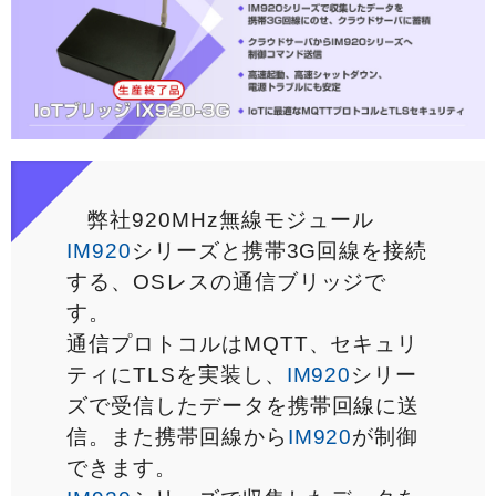
弊社920MHz無線モジュール
IM920
シリーズと携帯3G回線を接続
する、OSレスの通信ブリッジで
す。
通信プロトコルはMQTT、セキュリ
ティにTLSを実装し、
IM920
シリー
ズで受信したデータを携帯回線に送
信。また携帯回線から
IM920
が制御
できます。