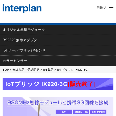
MENU
インタープランについて
オリジナル無線モジュール
無線製品・受託開発
RS232C無線アダプタ
カーアクセサリー
IoTサーバ/ブリッジ/センサ
サポート
カラーセンサー
TOP
>
無線製品・受託開発
>
IoT製品
> IoTブリッジ IX920-3G
採用情報
IoTブリッジ IX920-3G
[販売終了]