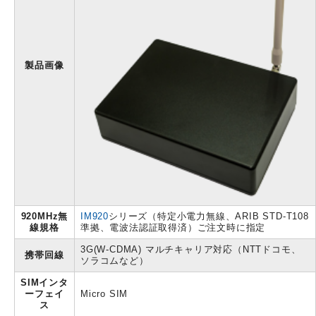
製品画像
920MHz無
IM920
シリーズ（特定小電力無線、ARIB STD-T108
線規格
準拠、電波法認証取得済）ご注文時に指定
3G(W-CDMA) マルチキャリア対応（NTTドコモ、
携帯回線
ソラコムなど）
SIMインタ
ーフェイ
Micro SIM
ス