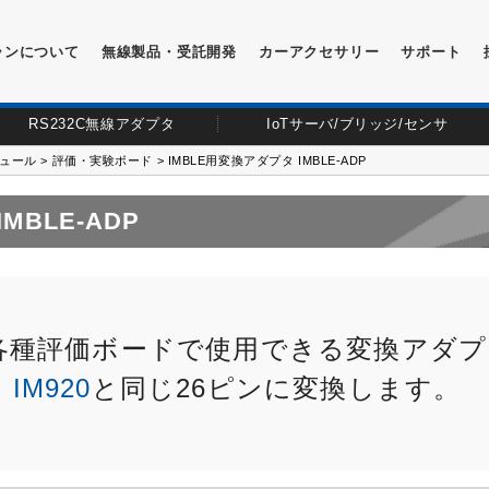
ランについて
無線製品・受託開発
カーアクセサリー
サポート
RS232C無線アダプタ
IoTサーバ/ブリッジ/センサ
ュール
>
評価・実験ボード
> IMBLE用変換アダプタ IMBLE-ADP
MBLE-ADP
各種評価ボードで使用できる変換アダプ
。
IM920
と同じ26ピンに変換します。