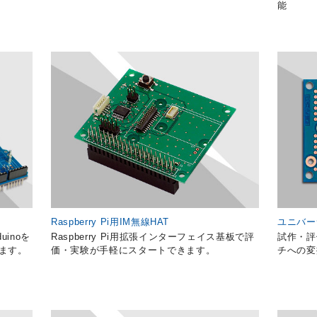
能
Raspberry Pi用IM無線HAT
ユニバー
uinoを
Raspberry Pi用拡張インターフェイス基板で評
試作・評
ます。
価・実験が手軽にスタートできます。
チへの変