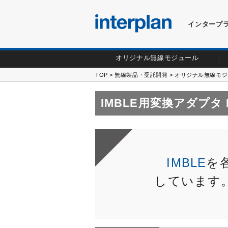
インタープ
オリジナル無線モジュール
TOP
>
無線製品・受託開発
>
オリジナル無線モジ
IMBLE用変換アダプタ I
IMBLE
を
しています