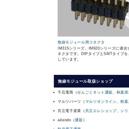
無線モジュール用コネクタ
IM315シリーズ、IM920シリーズに適
ネクタです。DIPタイプとSMTタイプ
しています。
無線モジュール取扱ショップ
千石電商（
せんごくネット通販
、
秋葉原
マルツパーツ（
マルツオンライン
、
秋葉
共立電子産業（
共立エレショップ
、
シリ
aitendo（
通販
）