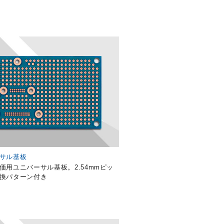
サル基板
価用ユニバーサル基板。2.54mmピッ
換パターン付き