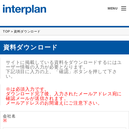
MENU
インタープランについて
TOP
> 資料ダウンロード
無線製品・受託開発
資料ダウンロード
カーアクセサリー
サイトに掲載している資料をダウンロードするにはユ
サポート
ーザー情報の入力が必要となります。
下記項目に入力の上、「確認」ボタンを押して下さ
い。
採用情報
※
は必須入力です。
ダウンロード完了後、入力されたメールアドレス宛に
確認メールが送信されます。
メールアドレスのお間違えにご注意下さい。
会社名
※