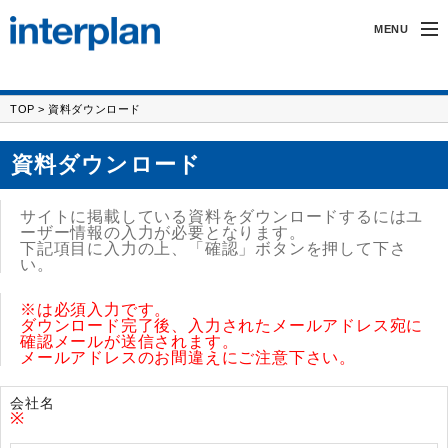
MENU
インタープランについて
TOP
> 資料ダウンロード
無線製品・受託開発
資料ダウンロード
カーアクセサリー
サイトに掲載している資料をダウンロードするにはユ
サポート
ーザー情報の入力が必要となります。
下記項目に入力の上、「確認」ボタンを押して下さ
い。
採用情報
※
は必須入力です。
ダウンロード完了後、入力されたメールアドレス宛に
確認メールが送信されます。
メールアドレスのお間違えにご注意下さい。
会社名
※