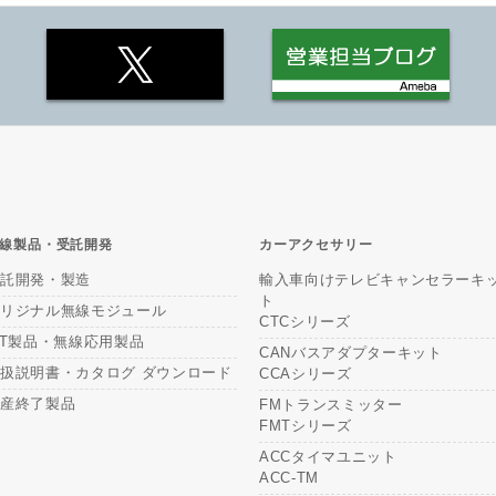
線製品・受託開発
カーアクセサリー
受託開発・製造
輸入車向けテレビキャンセラーキ
ト
オリジナル無線モジュール
CTCシリーズ
oT製品・無線応用製品
CANバスアダプターキット
扱説明書・カタログ ダウンロード
CCAシリーズ
生産終了製品
FMトランスミッター
FMTシリーズ
ACCタイマユニット
ACC-TM