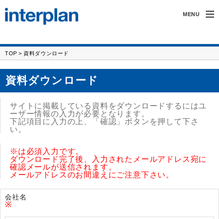
MENU
インタープランについて
TOP
> 資料ダウンロード
無線製品・受託開発
資料ダウンロード
カーアクセサリー
サイトに掲載している資料をダウンロードするにはユ
サポート
ーザー情報の入力が必要となります。
下記項目に入力の上、「確認」ボタンを押して下さ
い。
採用情報
※
は必須入力です。
ダウンロード完了後、入力されたメールアドレス宛に
確認メールが送信されます。
メールアドレスのお間違えにご注意下さい。
会社名
※