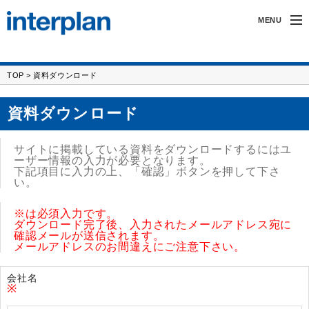
MENU
インタープランについて
TOP
> 資料ダウンロード
無線製品・受託開発
資料ダウンロード
カーアクセサリー
サイトに掲載している資料をダウンロードするにはユ
サポート
ーザー情報の入力が必要となります。
下記項目に入力の上、「確認」ボタンを押して下さ
い。
採用情報
※
は必須入力です。
ダウンロード完了後、入力されたメールアドレス宛に
確認メールが送信されます。
メールアドレスのお間違えにご注意下さい。
会社名
※