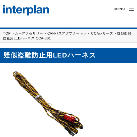
MENU
インタープランについて
TOP
>
カーアクセサリー
>
CANバスアダプターキット CCAシリーズ
> 疑似盗難
防止用LEDハーネス CCA-601
無線製品・受託開発
疑似盗難防止用LEDハーネス
カーアクセサリー
サポート
採用情報
FAX/フォーム