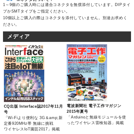
1～9個のご購入時には適合コネクタを無償添付しています。DIPタイ
プかSMTタイプをご指定ください。
10個以上ご購入の際はコネクタを添付していません。別途お求めく
ださい。
メディア
電波新聞社 電子工作マガジン
CQ出版 Interface誌2017年11月
2015年夏号
号
「Arduinoと無線モジュールを使
「Wi-Fiより便利な 3G＆amp;新
ったワイヤレス雷検知器」掲載
定番920MHz帯 無線に挑戦
ワイヤレスIoT園芸2017」掲載