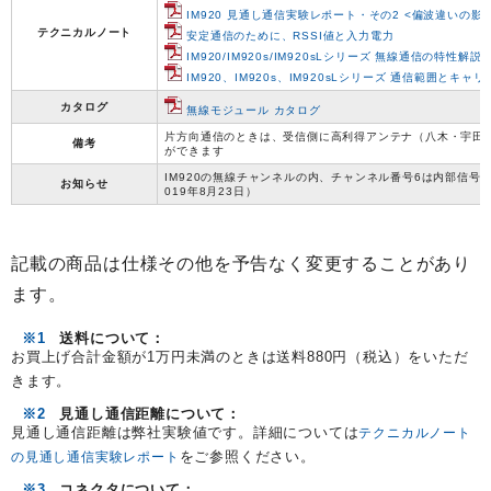
IM920 見通し通信実験レポート・その2 <偏波違いの
テクニカルノート
安定通信のために、RSSI値と入力電力
IM920/IM920s/IM920sLシリーズ 無線通信の特性解説
IM920、IM920s、IM920sLシリーズ 通信範囲とキャ
カタログ
無線モジュール カタログ
片方向通信のときは、受信側に高利得アンテナ（八木・宇田
備考
ができます
IM920の無線チャンネルの内、チャンネル番号6は内部信号の
お知らせ
019年8月23日）
記載の商品は仕様その他を予告なく変更することがあり
ます。
※1
送料について：
お買上げ合計金額が1万円未満のときは送料880円（税込）をいただ
きます。
※2
見通し通信距離について：
見通し通信距離は弊社実験値です。詳細については
テクニカルノート
をご参照ください。
の見通し通信実験レポート
※3
コネクタについて：