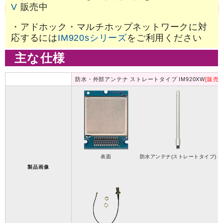
V
販売中
・アドホック・マルチホップネットワークに対
応するには
IM920sシリーズ
をご利用ください
主な仕様
防水・外部アンテナ ストレートタイプ IM920XW
[販売
表面
防水アンテナ(ストレートタイプ)
製品画像