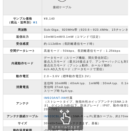
接続ケーブル
サンプル価格
¥8,140
（税込・送料別）
※1
周波数
Sub-Giga、920MHz帯（920.6～923.4MHz、15チャンネ
送信出力
10mW/1mW/0.1mW（コマンドで設定）
受信感度
約-112dBm（長距離通信モード時）
空間データレート
高速モード：50kbps、長距離通信モード：1.25kbps
データモード（スリープ機能、間欠受信対応）
接点入力モード（最大16接点まで、アンサーバックにも対応
内蔵動作モード
接点出力モード（プッシュ動作、ホールド動作）
4ch AD入力モード（データモードで受信）
動作電圧
2.0～3.6V（標準動作電圧3.3V）
送信時 10mW時：40mA typ. 1mW時：30mA typ. 0.1mW
消費電流
受信時 27mA typ.
スリープ時 5μA typ.
IM920ANT-XW
付属
（ストレートタイプ、無指向性ホイップアンテナ[SMAコネ
アンテナ
タ]、ゲイン3.0dBi以下、防水グレード：IP67、動作/保存温度
20～70℃）
アンテナ接続ケーブル
IM920CBL-2
付属（SMA-R－u.FL変換ケーブル、約170m
サイズ
30×40×5mm（アンテナ含まず、基板）
スクロールできます
動作温度範囲
-20～80℃（結露なきこと）