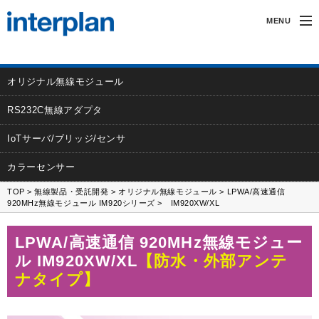
MENU
インタープランについて
オリジナル無線モジュール
無線製品・受託開発
RS232C無線アダプタ
カーアクセサリー
IoTサーバ/ブリッジ/センサ
サポート
カラーセンサー
TOP
>
無線製品・受託開発
>
オリジナル無線モジュール
>
LPWA/高速通信
採用情報
920MHz無線モジュール IM920シリーズ
> IM920XW/XL
LPWA/高速通信 920MHz無線モジュー
ル IM920XW/XL
【防水・外部アンテ
ナタイプ】