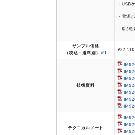
・USBケ
・電源ボ
・単3乾
サンプル価格
¥22,110
（税込・送料別）
※1
IM
IM
IM9
技術資料
IM9
IM9
IM9
IM
IM
IM
テクニカルノート
IM9