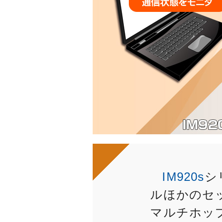
IM920s
シ
ルほかのセ
マルチホッ