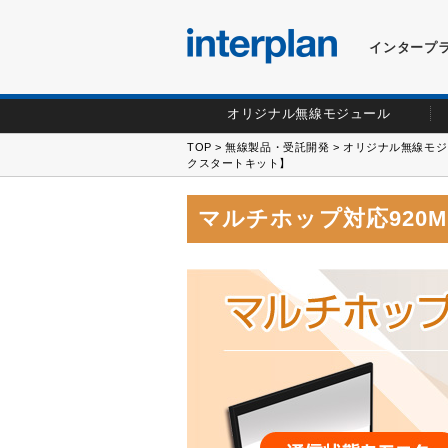
インタープ
オリジナル無線モジュール
TOP
>
無線製品・受託開発
>
オリジナル無線モジ
クスタートキット】
マルチホップ対応920M