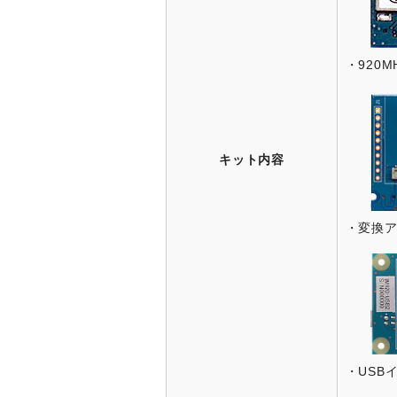
・920
キット内容
・変換
・USB