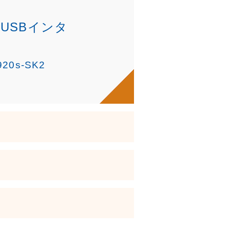
な
USBインタ
0s-SK2