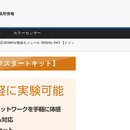
採用情報
カラーセンサー
920MHz無線モジュール IM920s-SK3 【クイッ
イックスタートキット】