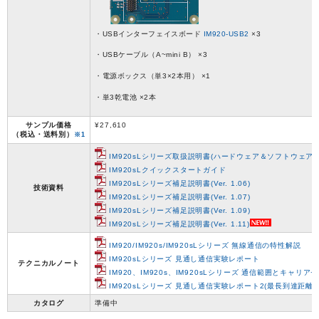
・USBインターフェイスボード
IM920-USB2
×3
・USBケーブル（A~mini B） ×3
・電源ボックス（単3×2本用） ×1
・単3乾電池 ×2本
サンプル価格
¥27,610
（税込・送料別）
※1
IM920sLシリーズ取扱説明書(ハードウェア＆ソフトウェア)
IM920sLクイックスタートガイド
IM920sLシリーズ補足説明書(Ver. 1.06)
技術資料
IM920sLシリーズ補足説明書(Ver. 1.07)
IM920sLシリーズ補足説明書(Ver. 1.09)
IM920sLシリーズ補足説明書(Ver. 1.11)
IM920/IM920s/IM920sLシリーズ 無線通信の特性解説
IM920sLシリーズ 見通し通信実験レポート
テクニカルノート
IM920、IM920s、IM920sLシリーズ 通信範囲とキャリア
IM920sLシリーズ 見通し通信実験レポート2(最長到達距離
カタログ
準備中