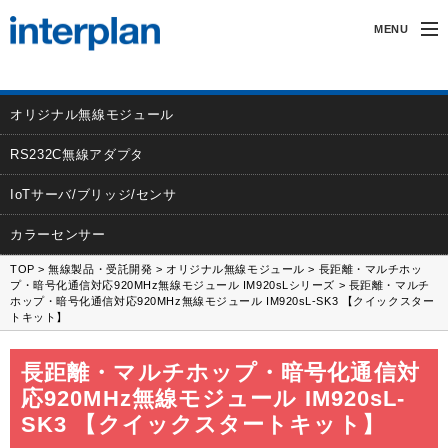
MENU
インタープランについて
オリジナル無線モジュール
無線製品・受託開発
RS232C無線アダプタ
カーアクセサリー
IoTサーバ/ブリッジ/センサ
サポート
カラーセンサー
TOP
>
無線製品・受託開発
>
オリジナル無線モジュール
>
長距離・マルチホッ
採用情報
プ・暗号化通信対応920MHz無線モジュール IM920sLシリーズ
> 長距離・マルチ
ホップ・暗号化通信対応920MHz無線モジュール IM920sL-SK3 【クイックスター
トキット】
長距離・マルチホップ・暗号化通信対
応920MHz無線モジュール IM920sL-
SK3 【クイックスタートキット】