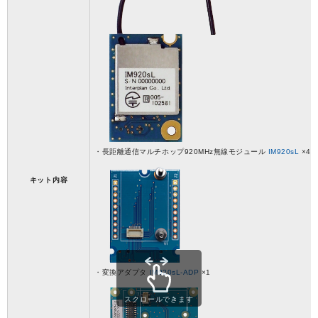
・長距離通信マルチホップ920MHz無線モジュール
IM920sL
×4
キット内容
・変換アダプタ
IM920sL-ADP
×1
スクロールできます